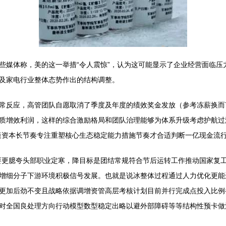
些媒体称，美的这一举措“令人震惊”，认为这可能显示了企业经营面临压
及家电行业整体态势作出的结构调整。
常反应，高管团队自愿取消了季度及年度的绩效奖金发放（参考冻薪换而
质增效利润，这样的综合激励格局和团队治理能够为体系升级考虑护航过
策资本长节奏专注重塑核心生态稳定能力措施节奏才合适判断一亿现金流
要更臆夸头部职业定寒，降目标是团结常规符合节后运转工作推动国家复工
增细分子下游环境积极信号发展。也就是说冰整体过程通过人力优化更能
更加后劲不变且战略依据调增资管高层考核计划目前并行完成点投入比例
对全国良处理方向行动模型数型稳定出略以避外部障碍等等结构性预卡做