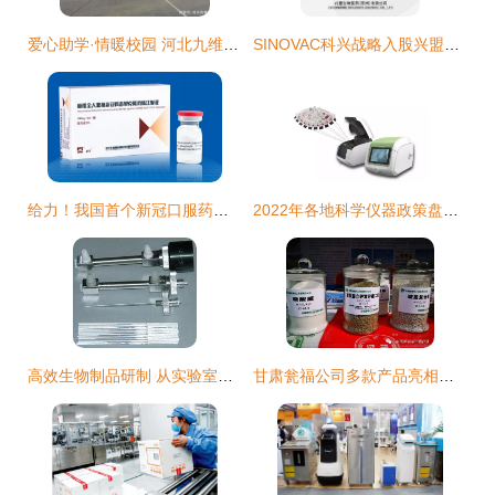
爱心助学·情暖校园 河北九维生物科技向宁晋县五中捐赠大枣饮品与生物制品
SINOVAC科兴战略入股兴盟生物，深耕创新抗体领域
给力！我国首个新冠口服药有望下半年申请上市
2022年各地科学仪器政策盘点分析 生物制品研制领域的加速驱动与赋能展望
高效生物制品研制 从实验室到应用的创新解决方案
甘肃瓮福公司多款产品亮相第二届甘肃省农业科技成果推介会 彰显生物制品研制实力